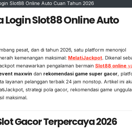
ogin Slot88 Online Auto Cuan Tahun 2026
 Login Slot88 Online Auto
mbang pesat, dan di tahun 2026, satu platform menonjol
n meraih kemenangan maksimal:
MelatiJackpot
. Dikenal seb
iJackpot menawarkan pengalaman bermain
Slot88 online
y
event maxwin
dan
rekomendasi game super gacor
, plat
a layanan pelanggan terbaik 24 jam nonstop. Artikel ini a
iJackpot, strategi pola gacor, rekomendasi game unggula
sil maksimal.
 Slot Gacor Terpercaya 2026