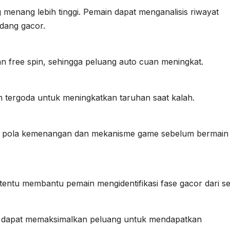
 menang lebih tinggi. Pemain dapat menganalisis riwayat
dang gacor.
 free spin, sehingga peluang auto cuan meningkat.
n tergoda untuk meningkatkan taruhan saat kalah.
 pola kemenangan dan mekanisme game sebelum bermain
entu membantu pemain mengidentifikasi fase gacor dari se
in dapat memaksimalkan peluang untuk mendapatkan