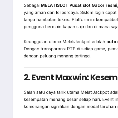
Sebagai
MELATISLOT Pusat slot Gacor resmi
yang aman dan terpercaya. Sistem login cep
tanpa hambatan teknis. Platform ini kompati
pengguna bermain kapan saja dan di mana saja
Keunggulan utama MelatiJackpot adalah
auto
Dengan transparansi RTP di setiap game, pema
dengan peluang menang tertinggi.
2. Event Maxwin: Kesem
Salah satu daya tarik utama MelatiJackpot ad
kesempatan menang besar setiap hari. Event 
kemenangan signifikan dengan modal taruhan m