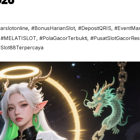
arslotonline
,
#BonusHarianSlot
,
#DepositQRIS
,
#EventMa
,
#MELATISLOT
,
#PolaGacorTerbukti
,
#PusatSlotGacorRes
Slot88Terpercaya