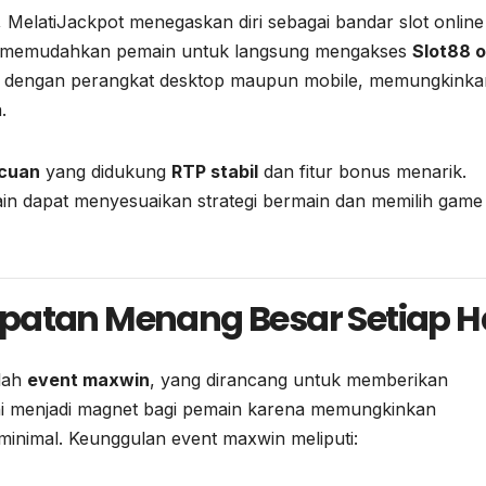
, MelatiJackpot menegaskan diri sebagai bandar slot online
at memudahkan pemain untuk langsung mengakses
Slot88 o
bel dengan perangkat desktop maupun mobile, memungkinka
.
 cuan
yang didukung
RTP stabil
dan fitur bonus menarik.
in dapat menyesuaikan strategi bermain dan memilih game
patan Menang Besar Setiap H
alah
event maxwin
, yang dirancang untuk memberikan
ini menjadi magnet bagi pemain karena memungkinkan
inimal. Keunggulan event maxwin meliputi: