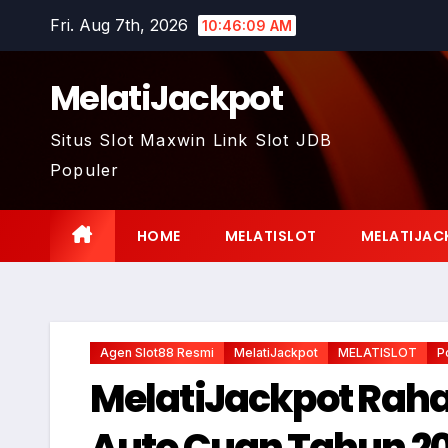
Skip
Fri. Aug 7th, 2026
10:46:10 AM
to
content
MelatiJackpot
Situs Slot Maxwin Link Slot JDB
Populer
HOME
MELATISLOT
MELATIJAC
Agen Slot88 Resmi
MelatiJackpot
MELATISLOT
P
MelatiJackpot Rahas
Auto Cuan Tahun 2