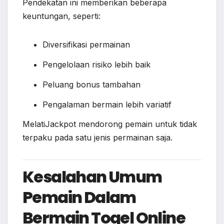
Pendekatan ini memberikan beberapa
keuntungan, seperti:
Diversifikasi permainan
Pengelolaan risiko lebih baik
Peluang bonus tambahan
Pengalaman bermain lebih variatif
MelatiJackpot mendorong pemain untuk tidak
terpaku pada satu jenis permainan saja.
Kesalahan Umum
Pemain Dalam
Bermain Togel Online