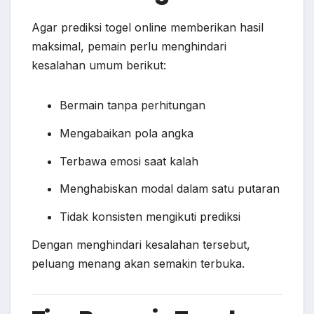
Agar prediksi togel online memberikan hasil
maksimal, pemain perlu menghindari
kesalahan umum berikut:
Bermain tanpa perhitungan
Mengabaikan pola angka
Terbawa emosi saat kalah
Menghabiskan modal dalam satu putaran
Tidak konsisten mengikuti prediksi
Dengan menghindari kesalahan tersebut,
peluang menang akan semakin terbuka.