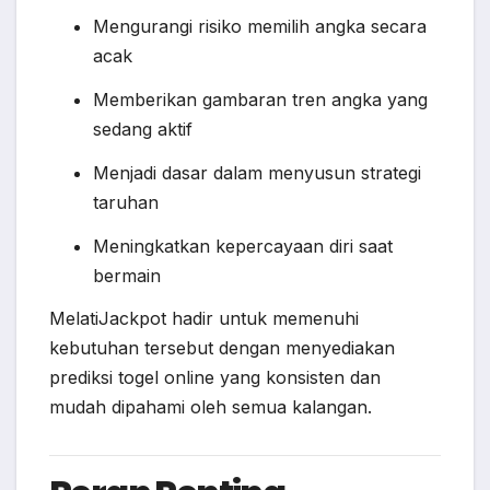
Mengurangi risiko memilih angka secara
acak
Memberikan gambaran tren angka yang
sedang aktif
Menjadi dasar dalam menyusun strategi
taruhan
Meningkatkan kepercayaan diri saat
bermain
MelatiJackpot hadir untuk memenuhi
kebutuhan tersebut dengan menyediakan
prediksi togel online yang konsisten dan
mudah dipahami oleh semua kalangan.