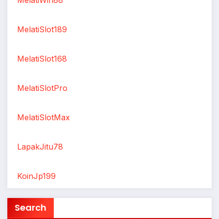
MelatiWin88
MelatiSlot189
MelatiSlot168
MelatiSlotPro
MelatiSlotMax
LapakJitu78
KoinJp199
Search