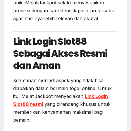
unik. MelatiJackpot selalu menyesuaikan
prediksi dengan karakteristik pasaran tersebut
agar hasilnya lebih relevan dan akurat.
Link Login Slot88
Sebagai Akses Resmi
dan Aman
Keamanan menjadi aspek yang tidak bisa
diabaikan dalam bermain togel online. Untuk
itu, MelatiJackpot menyediakan
Link Login
Slot88 resmi
yang dirancang khusus untuk
memberikan kenyamanan maksimal bagi
pemain.