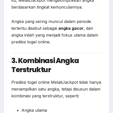
itu, MelatiJackpot mengelompokkan angka
berdasarkan tingkat kemunculannya.
Angka yang sering muncul dalam periode
tertentu disebut sebagai
angka gacor
, dan
angka inilah yang menjadi fokus utama dalam
prediksi togel online.
3. Kombinasi Angka
Terstruktur
Prediksi togel online MelatiJackpot tidak hanya
menampilkan satu angka, tetapi disusun dalam
kombinasi yang terstruktur, seperti:
Angka utama