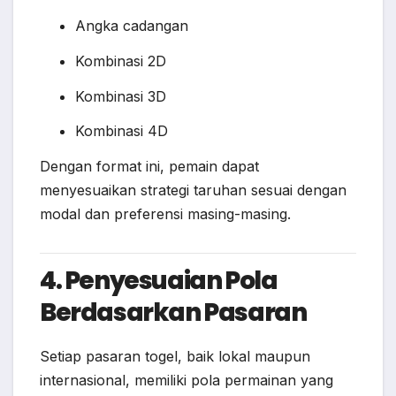
Angka cadangan
Kombinasi 2D
Kombinasi 3D
Kombinasi 4D
Dengan format ini, pemain dapat
menyesuaikan strategi taruhan sesuai dengan
modal dan preferensi masing-masing.
4. Penyesuaian Pola
Berdasarkan Pasaran
Setiap pasaran togel, baik lokal maupun
internasional, memiliki pola permainan yang