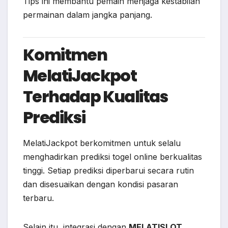
Tips ini membantu pemain menjaga kestabilan
permainan dalam jangka panjang.
Komitmen
MelatiJackpot
Terhadap Kualitas
Prediksi
MelatiJackpot berkomitmen untuk selalu
menghadirkan prediksi togel online berkualitas
tinggi. Setiap prediksi diperbarui secara rutin
dan disesuaikan dengan kondisi pasaran
terbaru.
Selain itu, integrasi dengan
MELATISLOT