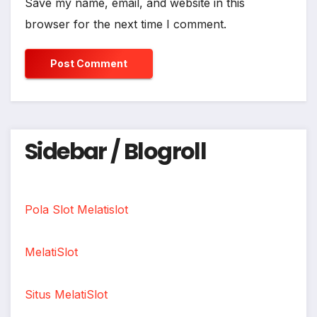
Save my name, email, and website in this
browser for the next time I comment.
Sidebar / Blogroll
Pola Slot Melatislot
MelatiSlot
Situs MelatiSlot