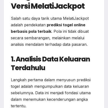
Versi MelatiJackpot
Salah satu daya tarik utama MelatiJackpot
adalah pendekatan
prediksi togel online
berbasis pola terbaik
. Pola ini tidak dibuat
secara sembarangan, melainkan melalui
analisis mendalam terhadap data pasaran.
1. Analisis Data Keluaran
Terdahulu
Langkah pertama dalam menyusun prediksi
togel adalah mengumpulkan data keluaran
sebelumnya. Data ini menjadi fondasi utama
dalam menemukan kecenderungan angka
tertentu.