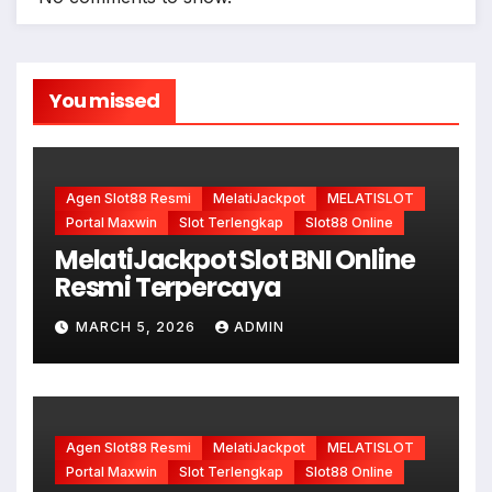
You missed
Agen Slot88 Resmi
MelatiJackpot
MELATISLOT
Portal Maxwin
Slot Terlengkap
Slot88 Online
MelatiJackpot Slot BNI Online
Resmi Terpercaya
MARCH 5, 2026
ADMIN
Agen Slot88 Resmi
MelatiJackpot
MELATISLOT
Portal Maxwin
Slot Terlengkap
Slot88 Online