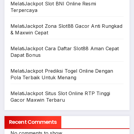
MelatiJackpot Slot BNI Online Resmi
Terpercaya
MelatiJackpot Zona Slot88 Gacor Anti Rungkad
& Maxwin Cepat
MelatiJackpot Cara Daftar Slot88 Aman Cepat
Dapat Bonus
MelatiJackpot Prediksi Togel Online Dengan
Pola Terbaik Untuk Menang
MelatiJackpot Situs Slot Online RTP Tinggi
Gacor Maxwin Terbaru
Recent Comments
No comments to show.