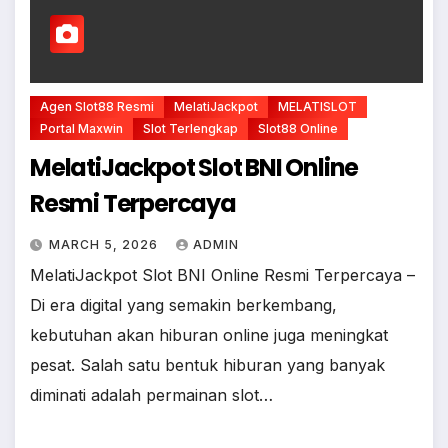
Agen Slot88 Resmi
MelatiJackpot
MELATISLOT
Portal Maxwin
Slot Terlengkap
Slot88 Online
MelatiJackpot Slot BNI Online
Resmi Terpercaya
MARCH 5, 2026
ADMIN
MelatiJackpot Slot BNI Online Resmi Terpercaya –
Di era digital yang semakin berkembang,
kebutuhan akan hiburan online juga meningkat
pesat. Salah satu bentuk hiburan yang banyak
diminati adalah permainan slot…