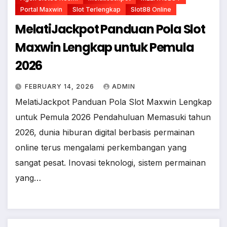
Portal Maxwin
Slot Terlengkap
Slot88 Online
MelatiJackpot Panduan Pola Slot
Maxwin Lengkap untuk Pemula
2026
FEBRUARY 14, 2026
ADMIN
MelatiJackpot Panduan Pola Slot Maxwin Lengkap
untuk Pemula 2026 Pendahuluan Memasuki tahun
2026, dunia hiburan digital berbasis permainan
online terus mengalami perkembangan yang
sangat pesat. Inovasi teknologi, sistem permainan
yang…