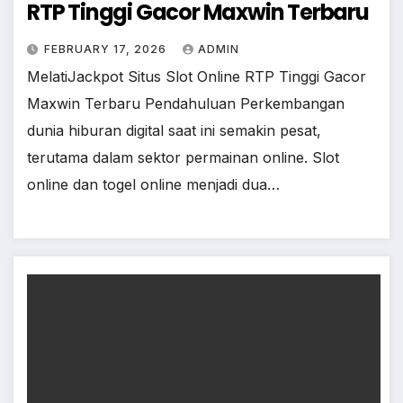
RTP Tinggi Gacor Maxwin Terbaru
FEBRUARY 17, 2026
ADMIN
MelatiJackpot Situs Slot Online RTP Tinggi Gacor
Maxwin Terbaru Pendahuluan Perkembangan
dunia hiburan digital saat ini semakin pesat,
terutama dalam sektor permainan online. Slot
online dan togel online menjadi dua…