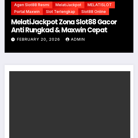
Agen Slot88 Resmi
MelatiJackpot
MELATISLOT
Portal Maxwin
Slot Terlengkap
Slot88 Online
MelatiJackpot Zona Slot88 Gacor
Anti Rungkad & Maxwin Cepat
FEBRUARY 20, 2026
ADMIN