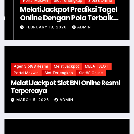
Portal Maxwin
Slot Terlengkap
Slot88 Online
MelatiJackpot Prediksi Togel
Online Dengan Pola Terbaik
Untuk Menang
FEBRUARY 18, 2026
ADMIN
Agen Slot88 Resmi
MelatiJackpot
MELATISLOT
Portal Maxwin
Slot Terlengkap
Slot88 Online
MelatiJackpot Slot BNI Online Resmi
Terpercaya
MARCH 5, 2026
ADMIN