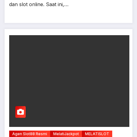
dan slot online. Saat ini,…
Agen Slot88 Resmi
MelatiJackpot
MELATISLOT