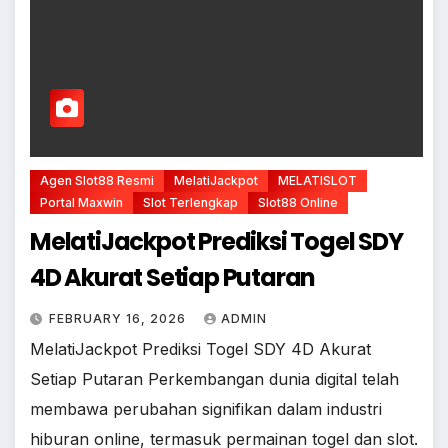
Agen Slot88 Resmi
MelatiJackpot
MELATISLOT
Portal Maxwin
Slot Terlengkap
Slot88 Online
MelatiJackpot Prediksi Togel SDY
4D Akurat Setiap Putaran
FEBRUARY 16, 2026
ADMIN
MelatiJackpot Prediksi Togel SDY 4D Akurat
Setiap Putaran Perkembangan dunia digital telah
membawa perubahan signifikan dalam industri
hiburan online, termasuk permainan togel dan slot.