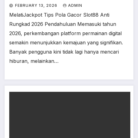
FEBRUARY 13, 2026
ADMIN
MelatiJackpot Tips Pola Gacor Slot88 Anti
Rungkad 2026 Pendahuluan Memasuki tahun
2026, perkembangan platform permainan digital
semakin menunjukkan kemajuan yang signifikan.
Banyak pengguna kini tidak lagi hanya mencari
hiburan, melainkan…